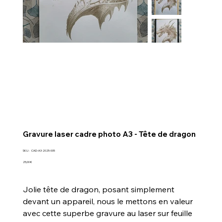
Gravure laser cadre photo A3 - Tête de dragon
SKU
SKU :
CAD-A3-2025-005
CAD-
A3-
Prix
25,00 €
2025-
005
Jolie tête de dragon, posant simplement
devant un appareil, nous le mettons en valeur
avec cette superbe gravure au laser sur feuille