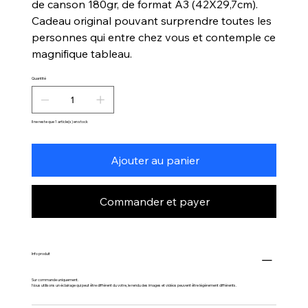
de canson 180gr, de format A3 (42X29,7cm).
Cadeau original pouvant surprendre toutes les
personnes qui entre chez vous et contemple ce
magnifique tableau.
Quantité
Il ne reste que 1 article(s) en stock
Ajouter au panier
Commander et payer
Info produit
Sur commande uniquement.
Nous utilisons un éclairage qui peut être différent du votre, le rendu des images et vidéos peuvent être légèrement différents.