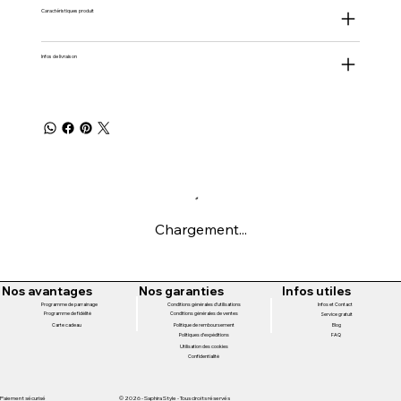
Caractéristiques produit
Infos de livraison
Chargement...
Nos avantages
Nos garanties
Infos utiles
Programme de parrainage
Conditions générales d'utilisations
Infos et Contact
Programme de fidélité
Conditions générales de ventes
Service gratuit
Politique de remboursement
Carte cadeau
Blog
Politiques d'expéditions
FAQ
Utilisation des cookies
Confidentialité
Paiement sécurisé
© 2026 - Saphira Style - Tous droits réservés