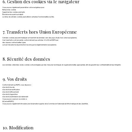
6. Gestion des cookies via le navigateur
Vous pouvez également paramétrer votre navigateur pour :
Refuser les cookies
Supprimer les cookies existants
Être informé avant tout dépôt
Le refus de certains cookies peut altérer certaines fonctionnalités du Site.
7. Transferts hors Union Européenne
Certains cookies peuvent impliquer un transfert de données vers des pays situés hors Union européenne.
Ces transferts sont encadrés conformément aux articles 44 à 50 du RGPD par :
des clauses contractuelles types
ou tout mécanisme de protection reconnu par la réglementation européenne.
8. Sécurité des données
Les données collectées via les cookies sont protégées par des mesures techniques et organisationnelles appropriées afin de garantir leur confidentialité et leur intégrité.
9. Vos droits
Conformément au RGPD, vous disposez :
d’un droit d’accès
d’un droit de rectification
d’un droit d’effacement
d’un droit d’opposition
d’un droit à la limitation du traitement
Vous pouvez exercer vos droits à :
📧 [email RGPD]
Vous pouvez également introduire une réclamation auprès de la Commission Nationale de l'Informatique et des Libertités.
10. Modification