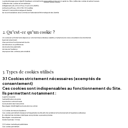
La présente page a pour objectif d’expliquer comment le site
www.saphira-style.com
(ci-après le « Site ») utilise des cookies et autres traceurs.
L’utilisation des cookies est encadrée par :
le Règlement (UE) 2016/679 du 27 avril 2016 (RGPD)
la Directive ePrivacy 2002/58/CE modifiée
l’article 82 de la loi Informatique et Libertés
les recommandations de la Commission Nationale de l'Informatique et des Libertés
2. Qu’est-ce qu’un cookie ?
Un cookie est un fichier texte déposé sur votre terminal (ordinateur, tablette, smartphone) lors de la consultation d’un site internet.
Il permet notamment :
d’assurer le bon fonctionnement du site
de mémoriser vos préférences
de sécuriser les paiements
de mesurer l’audience
de proposer des contenus personnalisés
3. Types de cookies utilisés
3.1 Cookies strictement nécessaires (exemptés de
consentement)
Ces cookies sont indispensables au fonctionnement du Site.
Ils permettent notamment :
la gestion du panier
l’authentification sécurisée
la protection contre la fraude
la sécurisation des transactions
Base légale : intérêt légitime et exécution du contrat.
3.2 Cookies de mesure d’audience
Ces cookies permettent d’analyser la fréquentation du Site afin d’en améliorer le fonctionnement et l’expérience utilisateur.
Ils collectent des données statistiques anonymisées ou pseudonymisées.
Base légale : consentement.
Durée maximale : 13 mois.
3.3 Cookies marketing et publicitaires
Ces cookies permettent :