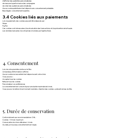
d’afficher des publicités personnalisées
de mesurer la performance des campagnes
de créer des audiences personnalisées
Aucun cookie publicitaire n’est déposé sans consentement préalable.
Base légale : consentement explicite.
3.4 Cookies liés aux paiements
Lors du paiement, des cookies peuvent être déposés par :
Stripe
PayPal
Ces cookies sont nécessaires à la sécurisation des transactions et à la prévention de la fraude.
Les données bancaires ne sont jamais stockées par Saphira Style.
4. Consentement
Lors de votre première visite sur le Site :
Un bandeau d’information s’affiche
Aucun cookie non essentiel n’est déposé avant votre choix
Vous pouvez :
Accepter tous les cookies
Refuser tous les cookies
Personnaliser vos préférences
Le consentement est conservé pour une durée maximale de 6 mois.
Vous pouvez le retirer à tout moment via le lien « Gestion des cookies » présent en bas du Site.
5. Durée de conservation
Conformément aux recommandations CNIL :
Cookies : 13 mois maximum
Conservation du choix utilisateur : 6 mois
Au-delà, un nouveau consentement est requis.