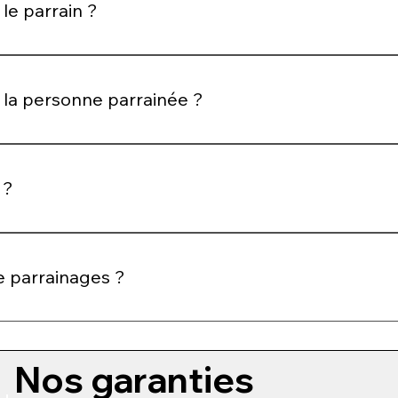
le parrain ?
 récompense exclusive lorsque votre filleule effectue un ach
 la personne parrainée ?
 offre de bienvenue pour découvrir la marque dans les meille
 ?
u code de parrainage personnel.
de parrainages ?
nnes que vous le souhaitez et multiplier vos avantages.
Nos garanties