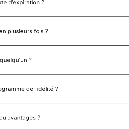
te d’expiration ?
t une période définie, indiquée lors de l’achat.
 en plusieurs fois ?
ne ou plusieurs commandes, jusqu’à épuisement du solde.
à quelqu’un ?
e qui laisse le choix, tout en restant personnelle.
gramme de fidélité ?
es avantages exclusifs. Plus vous commandez, plus vous bén
ou avantages ?