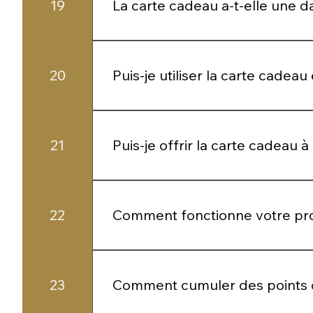
19
La carte cadeau a-t-elle une da
Oui, la carte cadeau est valable pendan
20
Puis-je utiliser la carte cadeau
Oui, le montant peut être utilisé en u
21
Puis-je offrir la carte cadeau 
Absolument. C’est une attention élégant
22
Comment fonctionne votre pro
Chaque achat vous permet de cumuler d
23
Comment cumuler des points 