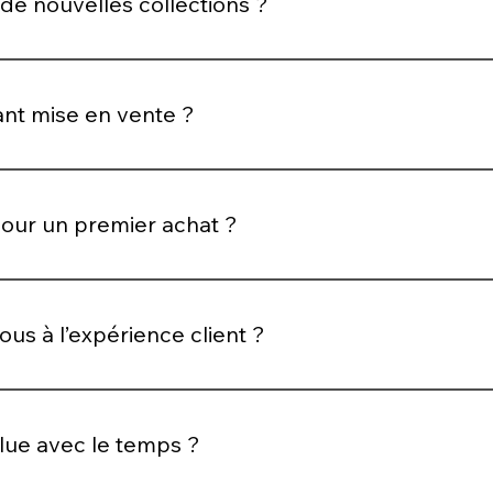
e nouvelles collections ?
notre catalogue avec de nouvelles pièces tout en conservan
vant mise en vente ?
ec exigence afin de répondre à nos standards de qualité et d
pour un premier achat ?
 mettons tout en œuvre pour offrir une expérience simple, séc
us à l’expérience client ?
à la réception, chaque étape est pensée pour être fluide, rass
lue avec le temps ?