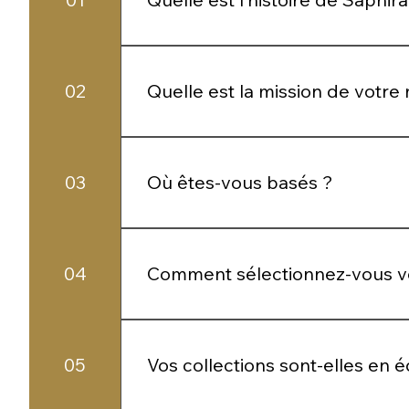
Saphira Style est née d’une volonté s
quotidien. Chaque pièce reflète une visi
02
Quelle est la mission de votre
Mettre en valeur la féminité à travers 
et révéler une identité.
03
Où êtes-vous basés ?
Nous sommes une boutique en ligne, ce
fluide et accessible.
04
Comment sélectionnez-vous vo
Chaque pièce est choisie selon des critè
05
Vos collections sont-elles en éd