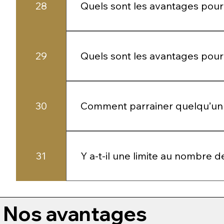
28
Quels sont les avantages pour 
En tant que marraine, vous recevez une
29
Quels sont les avantages pour
La personne parrainée bénéficie d’une
30
Comment parrainer quelqu’un
Il vous suffit de partager votre lien o
31
Y a-t-il une limite au nombre 
Vous pouvez parrainer autant de perso
Nos avantages