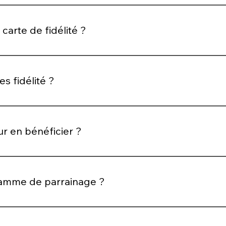
dités après chaque commande validée sur votre compte.
carte de fidélité ?
’offres exclusives et d’avantages réservés à nos clientes fidè
s fidélité ?
ement depuis votre espace client et peuvent être utilisés l
ur en bénéficier ?
 à conditions, précisées au moment de leur utilisation.
amme de parrainage ?
ra Style et bénéficiez d’avantages lorsque ceux-ci passent 