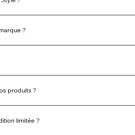
imple : proposer des bijoux qui subliment sans surcharger,
on de l’élégance à la fois naturelle et affirmée.
 marque ?
des détails qui font toute la différence. Nos bijoux sont pens
 qui nous permet de proposer nos créations à une clientèle
s produits ?
res précis : élégance, qualité, originalité et capacité à s’inté
ition limitée ?