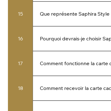
Oui. Saphira Style évolue en permanenc
15
Que représente Saphira Style
Plus qu’une boutique, c’est une vision :
16
Pourquoi devrais-je choisir Sa
Parce que chaque pièce est pensée pou
seulement un achat — c’est un choix de
17
Comment fonctionne la carte 
La carte cadeau vous permet d’offrir l’
choisir le bijou qui lui correspond vrai
18
Comment recevoir la carte ca
La carte cadeau est envoyée sous format