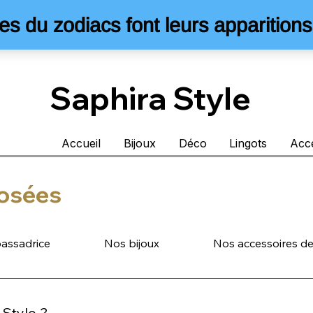
Saphira Style
Accueil
Bijoux
Déco
Lingots
Acc
osées
assadrice
Nos bijoux
Nos accessoires d
 Style ?