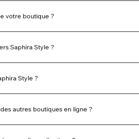
s en quantités limitées afin de préserver leur caractère uni
se votre boutique ?
e leur image, sans effort excessif. Celles qui recherchent d
ers Saphira Style ?
t modernité. Un style qui attire sans jamais en faire trop.
aphira Style ?
rofondeur et l’élégance. Il reflète une vision du style comme
 des autres boutiques en ligne ?
 mieux. Des pièces sélectionnées avec intention, dans un un