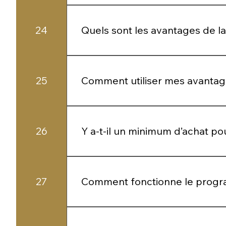
Les points sont automatiquement cré
24
Quels sont les avantages de la 
Vous pouvez bénéficier de réductions, d
25
Comment utiliser mes avantage
Vos avantages sont accessibles direct
26
Y a-t-il un minimum d’achat po
Certaines offres peuvent être soumises
27
Comment fonctionne le progr
Invitez vos proches à découvrir Saphi