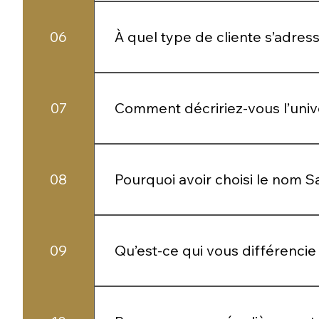
Certaines pièces peuvent être proposée
06
À quel type de cliente s’adres
À des femmes qui aiment prendre soin d
07
Comment décririez-vous l’univ
Un équilibre entre finesse, sensualité e
08
Pourquoi avoir choisi le nom S
Le nom évoque à la fois la beauté, la p
09
Qu’est-ce qui vous différencie
Notre approche : proposer moins, mais