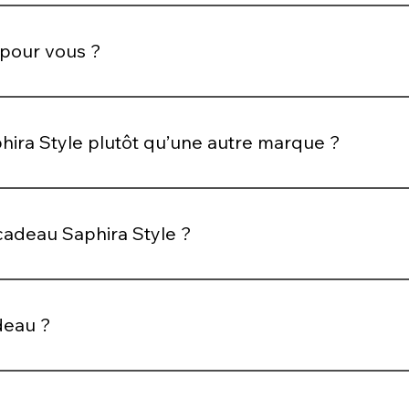
e pour proposer des collections toujours plus alignées avec 
 pour vous ?
 celle d’un style accessible, élégant et assumé.
phira Style plutôt qu’une autre marque ?
r vous accompagner, vous mettre en valeur et s’intégrer nat
 style.
cadeau Saphira Style ?
univers Saphira Style en toute liberté. Elle est utilisable su
ment.
deau ?
 digital, directement par email, prête à être utilisée ou offer