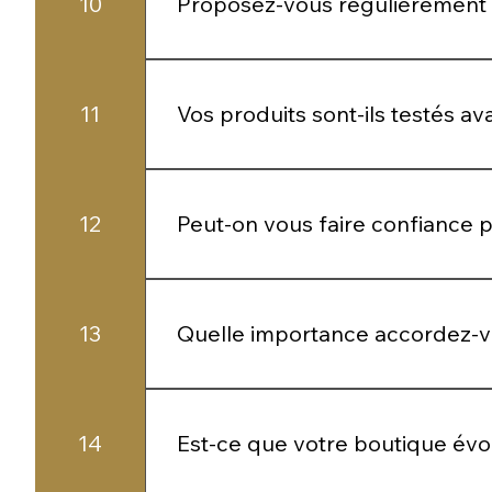
10
Proposez-vous régulièrement d
Oui, nous enrichissons régulièrement 
11
Vos produits sont-ils testés a
Oui, chaque produit est sélectionné av
12
Peut-on vous faire confiance 
Oui, et c’est essentiel pour nous. Nous
13
Quelle importance accordez-vo
Elle est centrale. Du choix du produit 
14
Est-ce que votre boutique évo