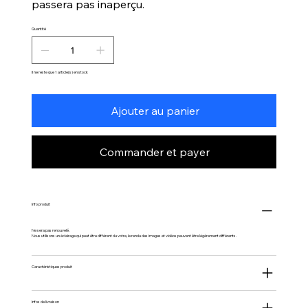
passera pas inaperçu.
Quantité
Il ne reste que 1 article(s) en stock
Ajouter au panier
Commander et payer
Info produit
Ne sera pas renouvelé.
Nous utilisons un éclairage qui peut être différent du votre, le rendu des images et vidéos peuvent être légèrement différents.
Caractéristiques produit
Infos de livraison