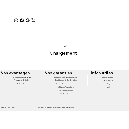
Chargement...
Nos avantages
Nos garanties
Infos utiles
Programme de parrainage
Conditions générales d'utilisations
Infos et Contact
Programme de fidélité
Conditions générales de ventes
Service gratuit
Politique de remboursement
Carte cadeau
Blog
Politiques d'expéditions
FAQ
Utilisation des cookies
Confidentialité
Paiement sécurisé
© 2026 - Saphira Style - Tous droits réservés