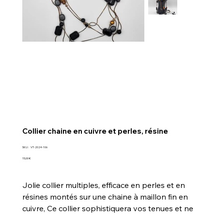
Collier chaine en cuivre et perles, résine
SKU
SKU :
VT-2024-106
VT-
2024-
Prix
15,00 €
106
Jolie collier multiples, efficace en perles et en
résines montés sur une chaine à maillon fin en
cuivre, Ce collier sophistiquera vos tenues et ne