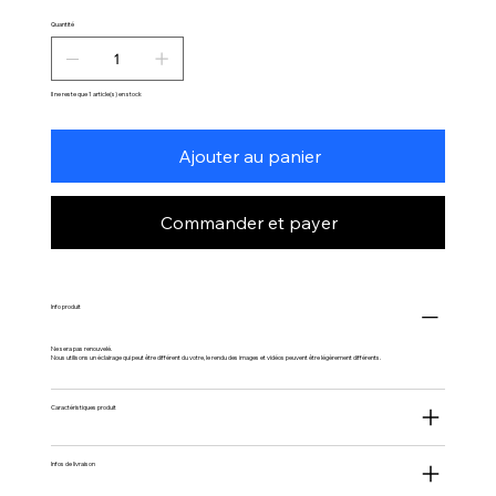
Quantité
Il ne reste que 1 article(s) en stock
Ajouter au panier
Commander et payer
Info produit
Ne sera pas renouvelé.
Nous utilisons un éclairage qui peut être différent du votre, le rendu des images et vidéos peuvent être légèrement différents.
Caractéristiques produit
Infos de livraison