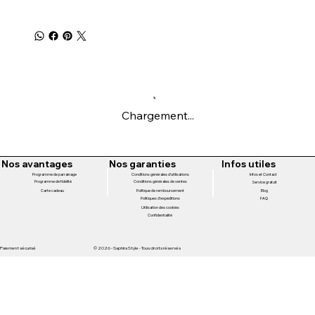
Chargement...
Nos avantages
Nos garanties
Infos utiles
Programme de parrainage
Conditions générales d'utilisations
Infos et Contact
Programme de fidélité
Conditions générales de ventes
Service gratuit
Politique de remboursement
Carte cadeau
Blog
Politiques d'expéditions
FAQ
Utilisation des cookies
Confidentialité
Paiement sécurisé
© 2026 - Saphira Style - Tous droits réservés