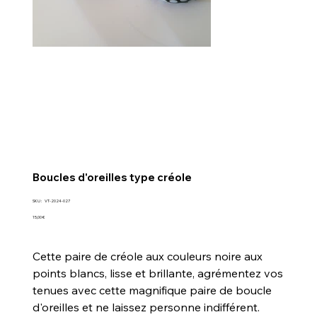
Boucles d'oreilles type créole
SKU
SKU :
VT-2024-027
VT-
2024-
Prix
15,00 €
027
Cette paire de créole aux couleurs noire aux
points blancs, lisse et brillante, agrémentez vos
tenues avec cette magnifique paire de boucle
d'oreilles et ne laissez personne indifférent.