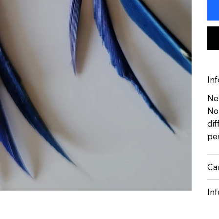
Inf
Ne
Nou
dif
pe
Car
Inf