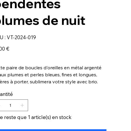
pendentes
lumes de nuit
SKU
U :
VT-2024-019
VT-
2024-
019
00 €
te paire de boucles d'oreilles en métal argenté
aux plumes et perles bleues, fines et longues,
ères à porter, sublimera votre style avec brio.
antité
ne reste que 1 article(s) en stock