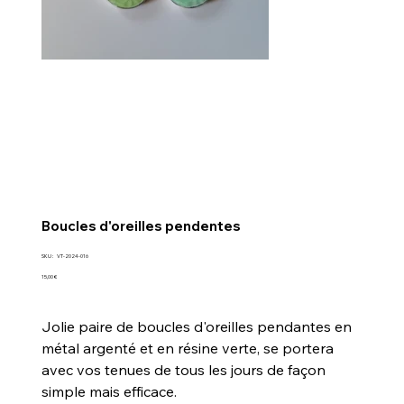
Boucles d'oreilles pendentes
SKU
SKU :
VT-2024-016
VT-
2024-
Prix
15,00 €
016
Jolie paire de boucles d'oreilles pendantes en
métal argenté et en résine verte, se portera
avec vos tenues de tous les jours de façon
simple mais efficace.