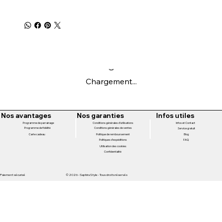
Chargement...
Nos avantages
Nos garanties
Infos utiles
Programme de parrainage
Conditions générales d'utilisations
Infos et Contact
Programme de fidélité
Conditions générales de ventes
Service gratuit
Politique de remboursement
Carte cadeau
Blog
Politiques d'expéditions
FAQ
Utilisation des cookies
Confidentialité
Paiement sécurisé
© 2026 - Saphira Style - Tous droits réservés