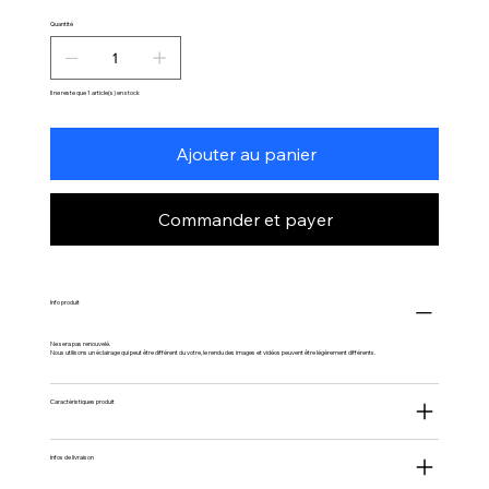
Quantité
Il ne reste que 1 article(s) en stock
Ajouter au panier
Commander et payer
Info produit
Ne sera pas renouvelé.
Nous utilisons un éclairage qui peut être différent du votre, le rendu des images et vidéos peuvent être légèrement différents.
Caractéristiques produit
Infos de livraison