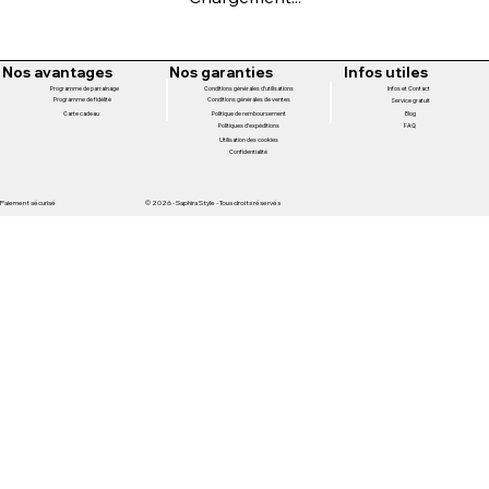
Nos avantages
Nos garanties
Infos utiles
Programme de parrainage
Conditions générales d'utilisations
Infos et Contact
Programme de fidélité
Conditions générales de ventes
Service gratuit
Politique de remboursement
Carte cadeau
Blog
Politiques d'expéditions
FAQ
Utilisation des cookies
Confidentialité
Paiement sécurisé
© 2026 - Saphira Style - Tous droits réservés