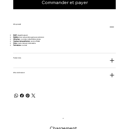
Commander et payer
Info produit
Motif :
dauphin ajouré
Matière :
bois naturel découpé avec précision
Attaches :
crochets métal finition dorée
Hauteur de la partie bois :
environ
3 cm
Style :
marin, naturel, minimaliste
Fermeture :
crochet
Points forts
Infos de livraison
Chargement...