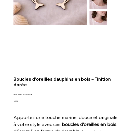
Boucles d’oreilles dauphins en bois – Finition
dorée
SKU
SKU :
BOB-OR-2025-038
BOB-
OR-
Prix
8,00 €
2025-
038
Apportez une touche marine, douce et originale
à votre style avec ces
boucles d’oreilles en bois