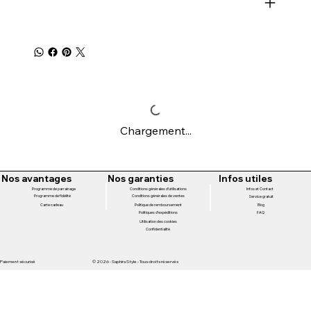
Chargement...
Nos avantages
Nos garanties
Infos utiles
Programme de parrainage
Conditions générales d'utilisations
Infos et Contact
Programme de fidélité
Conditions générales de ventes
Service gratuit
Politique de remboursement
Carte cadeau
Blog
Politiques d'expéditions
FAQ
Utilisation des cookies
Confidentialité
Paiement sécurisé
© 2026 - Saphira Style - Tous droits réservés