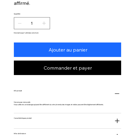
affirmé.
Quantité
Il ne reste que 1 article(s) en stock
Ajouter au panier
Commander et payer
Info produit
Ne sera pas renouvelé.
Nous utilisons un éclairage qui peut être différent du votre, le rendu des images et vidéos peuvent être légèrement différents.
Caractéristiques produit
Infos de livraison