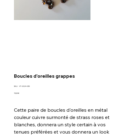
Boucles d'oreilles grappes
SKU
SKU :
VT-2024-030
VT-
2024-
Prix
15,00 €
030
Cette paire de boucles d'oreilles en métal
couleur cuivre surmonté de strass roses et
blanches, donnera un style certain à vos
tenues préférées et vous donnera un look